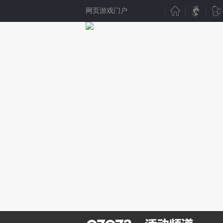
网页游戏门户
新游聚焦
产业动态
新游点评
行业动态
新游曝光
07073视点
新游视频
数据分析
新游资讯
人物专访
测试表
厂商频道
新游专题
产业专题
还不会截图？笨啊，点这里
发条币没地方用？点这使劲花