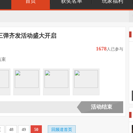
首页
获奖名单
玩家福利
73三弹齐发活动盛大开启
1678
人已参与
结束
活动结束
页
48
49
50
回频道首页