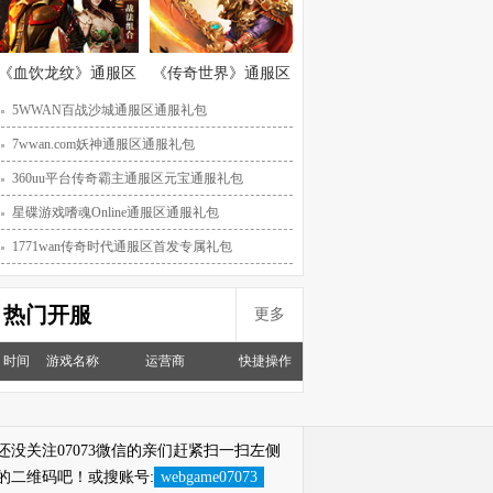
《血饮龙纹》通服区
《传奇世界》通服区
礼包
媒体礼包
5WWAN百战沙城通服区通服礼包
7wwan.com妖神通服区通服礼包
360uu平台传奇霸主通服区元宝通服礼包
星碟游戏嗜魂Online通服区通服礼包
1771wan传奇时代通服区首发专属礼包
热门开服
更多
时间
游戏名称
运营商
快捷操作
还没关注07073微信的亲们赶紧扫一扫左侧
的二维码吧！或搜账号:
webgame07073