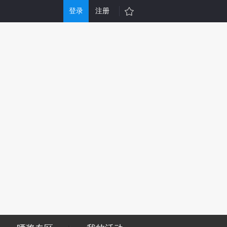
登录
注册
游戏
其他
戏大全
单机游戏
折充值
H5游戏平台
行榜
游戏问答
戏礼包
会员中心
服表
手机游戏
信小游戏
区块链游戏